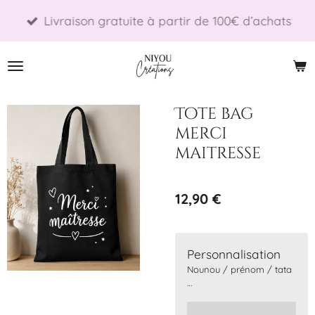
Passer
Livraison gratuite à partir de 100€ d’achats
au
contenu
principal
Tote bag
merci
maitresse
12,90 €
Personnalisation
Nounou / prénom / tata
…