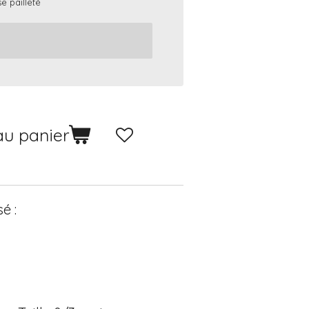
se pailleté
au panier
é :