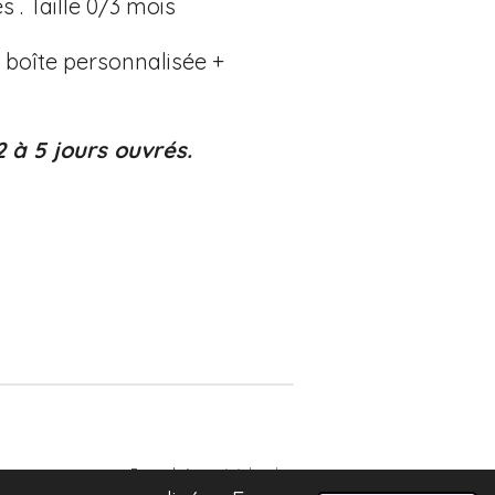
 . Taille 0/3 mois
 boîte personnalisée +
2 à 5 jours ouvrés.
Propulsé par
Webador